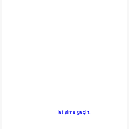
Email
TEKLİF AL
Fason fiber lazer kesim, büküm, boru
profil, fiber kaynak vb. ihtiyaçlarınız için
bizimle
iletişime geçin.